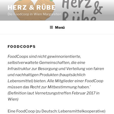
Zum
HERZ & RÜBE
Inhalt
Die Foodcoop in Wien Margareten
springen
Menü
FOODCOOPS
FoodCoops sind nicht gewinnorientierte,
selbstverwaltete Gemeinschaften, die eine
Infrastruktur zur Besorgung und Verteilung von fairen
und nachhaltigen Produkten (hauptsächlich
Lebensmittel) bieten. Alle Mitglieder einer FoodCoop
müssen das Recht zur Mitbestimmung haben.’
(Definition laut Vernetzungstreffen Februar 2017 in
Wien)
Eine FoodCoop (zu Deutsch: Lebensmittelkooperative)